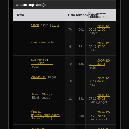
аниме-картинки))
Последнее
Тема
Ответов
Просмотров
сообщение
Shion
Kikyo
[
1
2
3
]
2007-12-
76
301
30 17:12:00
Kikyo
claymorea
eclair
2007-12-
4
52
29 17:47:20
eclair
картинки от
2007-12-
......Eclair...........
10
135
23 15:33:01
eclair
eclair
Анимешки
Kikyo
2007-12-
10
81
08 14:04:42
Kikyo
Jigoku_Shoujo
2007-12-
Black_angeL
12
231
07 20:45:02
Black_angeL
Аватар:
2007-12-
приключения Аанга
77
288
07 20:20:51
Kikyo
[
1
2
3
]
Black_angeL
air gear)))