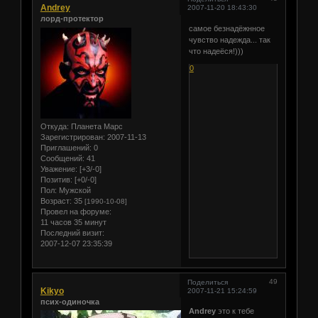
Andrey
2007-11-20 18:43:30
лорд-протектор
самое безнадёжнное
чувство надежда... так
что надеёся!)))
0
Откуда:
Планета Марс
Зарегистрирован
: 2007-11-13
Приглашений:
0
Сообщений:
41
Уважение:
[+3/-0]
Позитив:
[+0/-0]
Пол:
Мужской
Возраст:
35
[1990-10-08]
Провел на форуме:
11 часов 35 минут
Последний визит:
2007-12-07 23:35:39
49
Поделиться
Kikyo
2007-11-21 15:24:59
псих-одиночка
Andrey
это к тебе