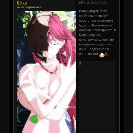
Kikyo
2007-11-18 19:54:00
псих-одиночка
Black_angeL
тебе
пройтись по всем?!
просто там не по теме
будет... Знакомиться?
Хорошо, всем привет.. я
Кики! вредная,
приставучая... кому не
нравиться, скажити в
лицо... подеремся и
легче станет
)))
0