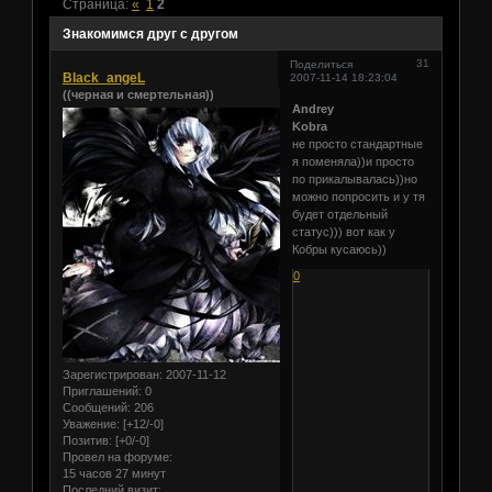
Страница:
«
1
2
Знакомимся друг с другом
31
Поделиться
Black_angeL
2007-11-14 18:23:04
((черная и смертельная))
Andrey
Kobra
не просто стандартные
я поменяла))и просто
по прикалывалась))но
можно попросить и у тя
будет отдельный
статус))) вот как у
Кобры кусаюсь))
0
Зарегистрирован
: 2007-11-12
Приглашений:
0
Сообщений:
206
Уважение:
[+12/-0]
Позитив:
[+0/-0]
Провел на форуме:
15 часов 27 минут
Последний визит: