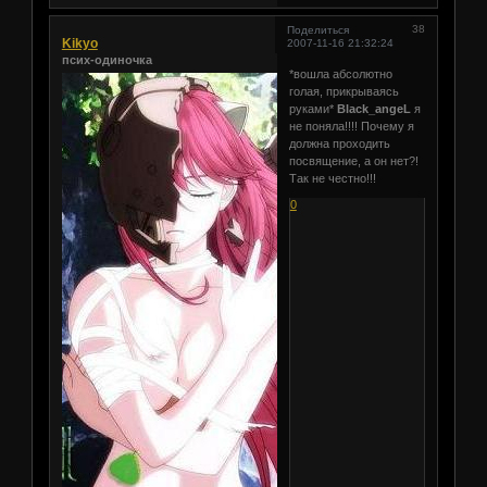
38
Поделиться
Kikyo
2007-11-16 21:32:24
псих-одиночка
*вошла абсолютно
голая, прикрываясь
руками*
Black_angeL
я
не поняла!!!! Почему я
должна проходить
посвящение, а он нет?!
Так не честно!!!
0