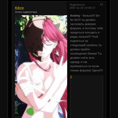
33
Поделиться
Kikyo
2007-11-15 15:39:17
псих-одиночка
Andrey
- Килька!!!! Бе-
бе-бе!!!! ты должен
заслужить доверие
форума, и поэтому тебе
придеться походить в
рядах кильки!!!! Чтоб
подняться на
следующий уровень ты
должен пройти
посвящение бомжа! Ты
должен снять всю
одежду и так
пробежаться по всем
темам форума! Удачи!!!!
0