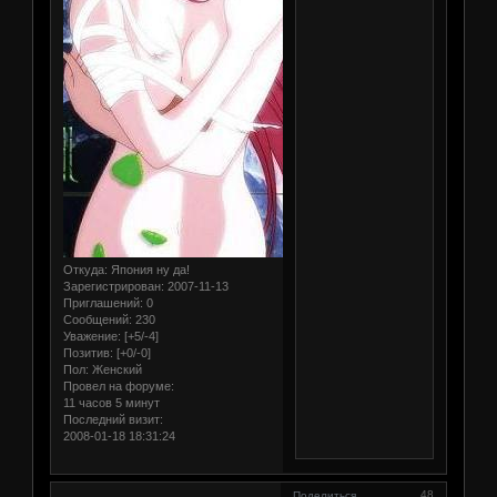
Откуда:
Япония ну да!
Зарегистрирован
: 2007-11-13
Приглашений:
0
Сообщений:
230
Уважение:
[+5/-4]
Позитив:
[+0/-0]
Пол:
Женский
Провел на форуме:
11 часов 5 минут
Последний визит:
2008-01-18 18:31:24
48
Поделиться