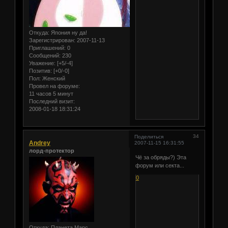
Откуда:
Япония ну да!
Зарегистрирован
: 2007-11-13
Приглашений:
0
Сообщений:
230
Уважение:
[+5/-4]
Позитив:
[+0/-0]
Пол:
Женский
Провел на форуме:
11 часов 5 минут
Последний визит:
2008-01-18 18:31:24
34
Поделиться
Andrey
2007-11-15 16:31:55
лорд-протектор
Чё за обряды?) Эта
форум или секта...
0
Откуда:
Планета Марс