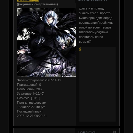
((черная и смертельная))
здесь и в правду
знакомяться..просто
Кикио проходит обряд
посвящения(пройтись
голой по всем темам
гипоталамуса)пока
прошлась не по
всем))))
0
Зарегистрирован
: 2007-11-12
Приглашений:
0
Сообщений:
206
Уважение:
[+12/-0]
Позитив:
[+0/-0]
Провел на форуме:
15 часов 27 минут
Последний визит:
2007-12-21 09:29:21
45
Поделиться