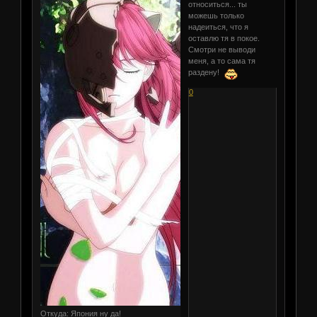
относиться... ты
можешь только
надеиться, что я
оставлю тя в покое.
Смотри не выводи
меня, а то сама тя
раздену!
0
Откуда:
Япония ну да!