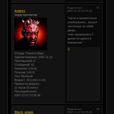
41
Поделиться
Andrey
2007-11-16 22:25:18
лорд-протектор
*нагло и призрительно
улыбнувшись , вышел
захлопнув за собой
дверь...
чево прицепилась?-
думал по дороге в
бомжатник.*
0
Откуда:
Планета Марс
Зарегистрирован
: 2007-11-13
Приглашений:
0
Сообщений:
41
Уважение:
[+3/-0]
Позитив:
[+0/-0]
Пол:
Мужской
Возраст:
35
[1990-10-08]
Провел на форуме:
11 часов 35 минут
Последний визит:
2007-12-07 23:35:39
42
Поделиться
Black_angeL
2007-11-17 12:15:30