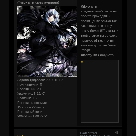
((черная и смертельная))
Kikyo
а ты
вредная..вообще-то ты
просто проходишь
посвящение бомжа!так
как входишь в нашу
секту бомжей)))и кстати
твой статус ты се сама
поменяла!!так что ты
килькой долго не была!!!
:tongh:
Andrey
пиЗЗалуйста
0
Зарегистрирован
: 2007-11-12
Приглашений:
0
Сообщений:
206
Уважение:
[+12/-0]
Позитив:
[+0/-0]
Провел на форуме:
15 часов 27 минут
Последний визит:
2007-12-21 09:29:21
43
Поделиться