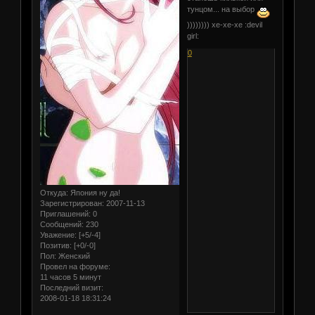
тунцом... на выбор
)))))))) хе-хе-хе :devil
girl:
0
Откуда:
Япония ну да!
Зарегистрирован
: 2007-11-13
Приглашений:
0
Сообщений:
230
Уважение:
[+5/-4]
Позитив:
[+0/-0]
Пол:
Женский
Провел на форуме:
11 часов 5 минут
Последний визит:
2008-01-18 18:31:24