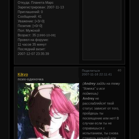
Откуда:
Планета Марс
Зарегистрирован
: 2007-11-13
Приглашений:
0
Сообщений:
41
Уважение:
[+3/-0]
Позитив:
[+0/-0]
Пол:
Мужской
Возраст:
35
[1990-10-08]
Провел на форуме:
11 часов 35 минут
Последний визит:
2007-12-07 23:35:39
40
Поделиться
Kikyo
2007-11-16 22:11:41
псих-одиночка
(
Andrey
зайди на тему
"бомжа" и все
поймешь)
Andrey
не
расслабляйся! твой
статус зависит от того,
пройдешь ты
посвящение или нет! В
случаи если ты не
справишься с
испытанием, ты снова
станешь килькой или