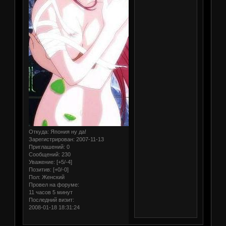
Откуда:
Япония ну да!
Зарегистрирован
: 2007-11-13
Приглашений:
0
Сообщений:
230
Уважение:
[+5/-4]
Позитив:
[+0/-0]
Пол:
Женский
Провел на форуме:
11 часов 5 минут
Последний визит:
2008-01-18 18:31:24