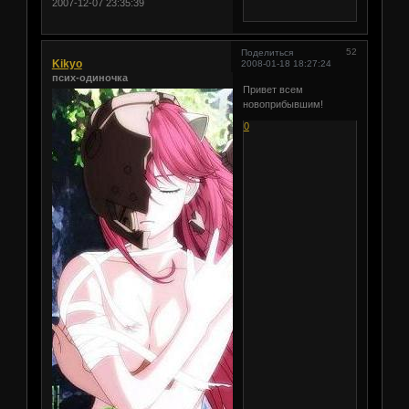
2007-12-07 23:35:39
52
Поделиться
Kikyo
2008-01-18 18:27:24
псих-одиночка
Привет всем
новоприбывшим!
0