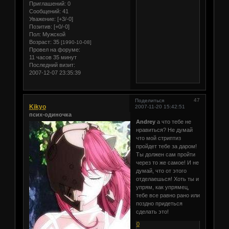
Приглашений:
0
Сообщений:
41
Уважение:
[+3/-0]
Позитив:
[+0/-0]
Пол:
Мужской
Возраст:
35
[1990-10-08]
Провел на форуме:
11 часов 35 минут
Последний визит:
2007-12-07 23:35:39
47
Поделиться
Kikyo
2007-11-20 15:42:51
псих-одиночка
Andrey
а что тебе не
нравиться? Не думай
что мой стриптиз
пройдет тебе за даром!
Ты должен сам пройти
через то же самое! И не
думай, что от этого
отделаешься! Хоть ты и
упрям, как упрямец,
тебе все равно рано или
поздно придеться
сделать это!
0