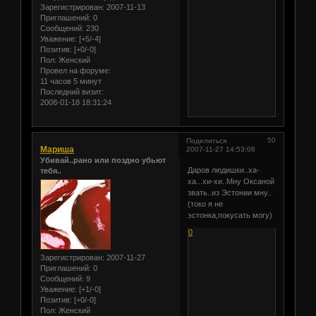
Зарегистрирован
: 2007-11-13
Приглашений:
0
Сообщений:
230
Уважение:
[+5/-4]
Позитив:
[+0/-0]
Пол:
Женский
Провел на форуме:
11 часов 5 минут
Последний визит:
2008-01-18 18:31:24
50
Поделиться
Мариша
2007-11-27 14:53:08
Убивай..рано или поздно убьют
Даров людишки..ха-
тебя..
ха...хи-хи..Мну Оксаной
звать..из Эстонии мну..
(токо я не
эстонка,покусать могу)
0
Зарегистрирован
: 2007-11-27
Приглашений:
0
Сообщений:
9
Уважение:
[+1/-0]
Позитив:
[+0/-0]
Пол:
Женский