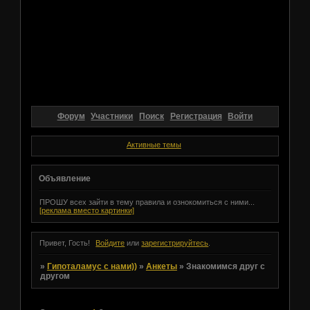
Форум
Участники
Поиск
Регистрация
Войти
Активные темы
Объявление
ПРОШУ всех зайти в тему правила и ознокомиться с ними...
[реклама вместо картинки]
Привет, Гость!
Войдите
или
зарегистрируйтесь
.
»
Гипоталамус с нами))
»
Анкеты
»
Знакомимся друг с
другом