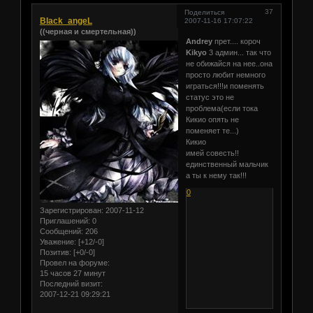
37
Поделиться
Black_angeL
2007-11-16 17:07:22
((черная и смертельная))
Andrey
прет.... короч
Kikyo
3 админ... так что
не обижайся на нее..она
просто любит немного
играться!!!и поменять
статус это не
проблема(если тока
Кикио опять не
поменяет те...)
Кикио
имей совесть!!
единственный мальчик
а ты к нему так!!!
0
Зарегистрирован
: 2007-11-12
Приглашений:
0
Сообщений:
206
Уважение:
[+12/-0]
Позитив:
[+0/-0]
Провел на форуме:
15 часов 27 минут
Последний визит:
2007-12-21 09:29:21