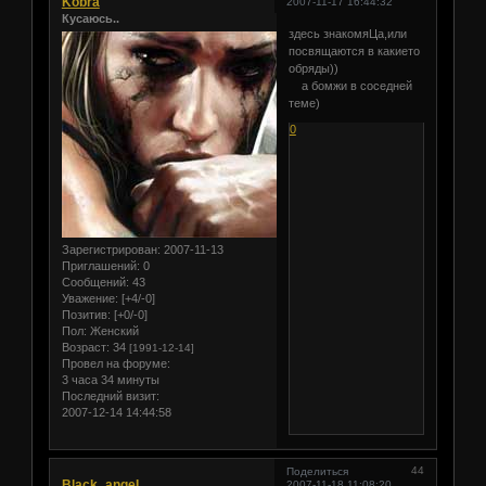
Kobra
2007-11-17 16:44:32
Кусаюсь..
здесь знакомяЦа,или
посвящаются в какието
обряды))
а бомжи в соседней
теме)
0
Зарегистрирован
: 2007-11-13
Приглашений:
0
Сообщений:
43
Уважение:
[+4/-0]
Позитив:
[+0/-0]
Пол:
Женский
Возраст:
34
[1991-12-14]
Провел на форуме:
3 часа 34 минуты
Последний визит:
2007-12-14 14:44:58
44
Поделиться
Black_angeL
2007-11-18 11:08:20