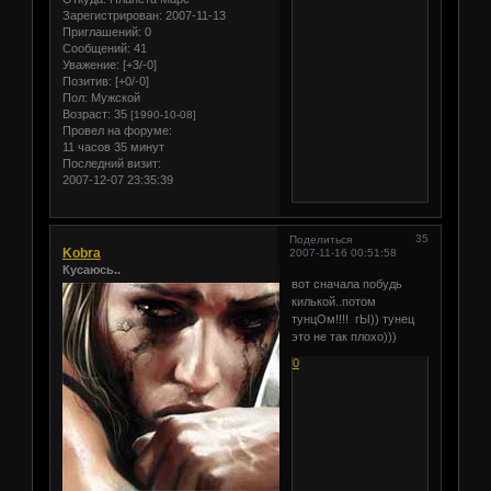
Зарегистрирован
: 2007-11-13
Приглашений:
0
Сообщений:
41
Уважение:
[+3/-0]
Позитив:
[+0/-0]
Пол:
Мужской
Возраст:
35
[1990-10-08]
Провел на форуме:
11 часов 35 минут
Последний визит:
2007-12-07 23:35:39
35
Поделиться
Kobra
2007-11-16 00:51:58
Кусаюсь..
вот сначала побудь
килькой..потом
тунцОм!!!! гЫ)) тунец
это не так плохо)))
0