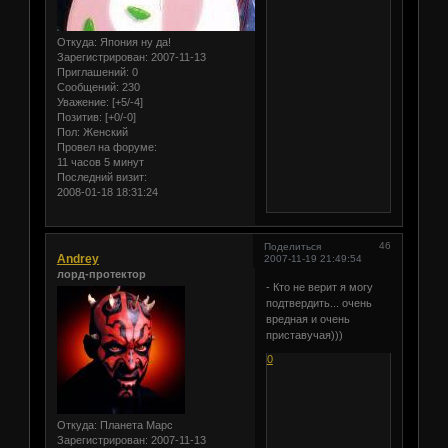
Откуда:
Япония ну да!
Зарегистрирован
: 2007-11-13
Приглашений:
0
Сообщений:
230
Уважение:
[+5/-4]
Позитив:
[+0/-0]
Пол:
Женский
Провел на форуме:
11 часов 5 минут
Последний визит:
2008-01-18 18:31:24
46
Поделиться
Andrey
2007-11-19 21:49:54
лорд-протектор
- Кто не верит я могу
подтвердить... очень
вредная и очень
приставучая)))
0
Откуда:
Планета Марс
Зарегистрирован
: 2007-11-13