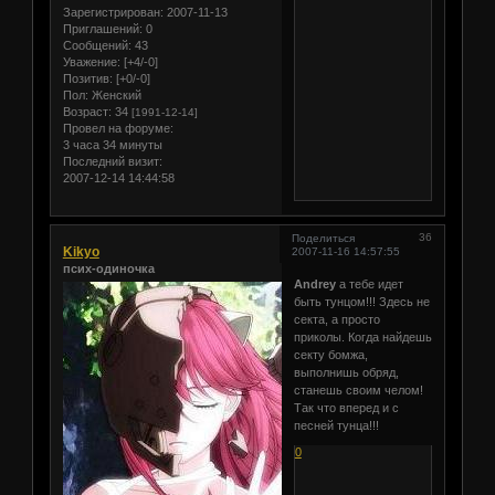
Зарегистрирован
: 2007-11-13
Приглашений:
0
Сообщений:
43
Уважение:
[+4/-0]
Позитив:
[+0/-0]
Пол:
Женский
Возраст:
34
[1991-12-14]
Провел на форуме:
3 часа 34 минуты
Последний визит:
2007-12-14 14:44:58
36
Поделиться
Kikyo
2007-11-16 14:57:55
псих-одиночка
Andrey
а тебе идет
быть тунцом!!! Здесь не
секта, а просто
приколы. Когда найдешь
секту бомжа,
выполнишь обряд,
станешь своим челом!
Так что вперед и с
песней тунца!!!
0