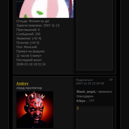
Откуда:
Япония ну да!
Зарегистрирован
: 2007-11-13
Приглашений:
0
Сообщений:
230
Уважение:
[+5/-4]
Позитив:
[+0/-0]
Пол:
Женский
Провел на форуме:
11 часов 5 минут
Последний визит:
2008-01-18 18:31:24
39
Поделиться
Andrey
2007-11-16 22:06:58
лорд-протектор
Black_angeL
- премного
благодарен.
Kikyo
-...???
0